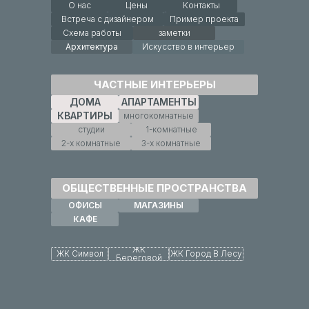
О нас
Цены
Контакты
Встреча с дизайнером
Пример проекта
Схема работы
заметки
Архитектура
Искусство в интерьер
ЧАСТНЫЕ ИНТЕРЬЕРЫ
ДОМА
АПАРТАМЕНТЫ
КВАРТИРЫ
многокомнатные
студии
1-комнатные
2-х комнатные
3-х комнатные
ОБЩЕСТВЕННЫЕ ПРОСТРАНСТВА
ОФИСЫ
МАГАЗИНЫ
КАФЕ
ЖК
ЖК Символ
ЖК Город В Лесу
Береговой