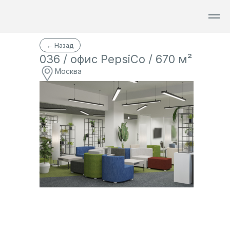
...
...
...
← Назад
036 / офис PepsiCo / 670 м²
Москва