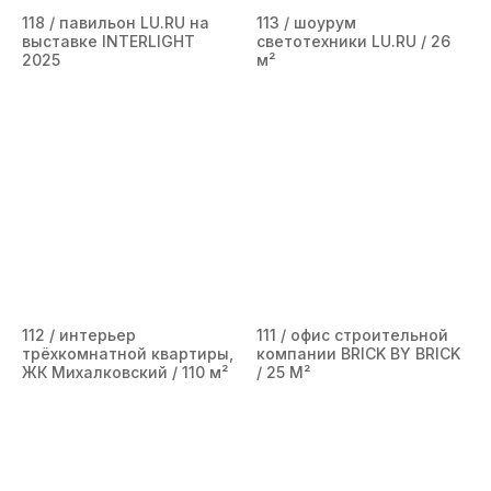
118 / павильон LU.RU на
113 / шоурум
выставке INTERLIGHT
светотехники LU.RU / 26
2025
м²
112 / интерьер
111 / офис строительной
трёхкомнатной квартиры,
компании BRICK BY BRICK
ЖК Михалковский / 110 м²
/ 25 М²