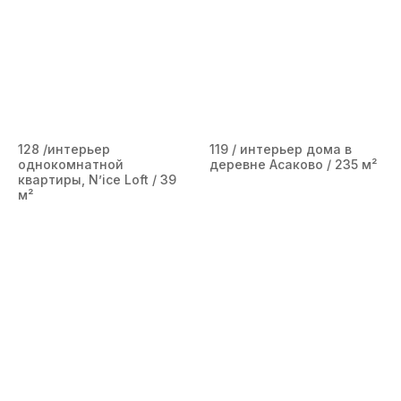
128 /интерьер
119 / интерьер дома в
однокомнатной
деревне Асаково / 235 м²
квартиры, N’ice Loft / 39
м²