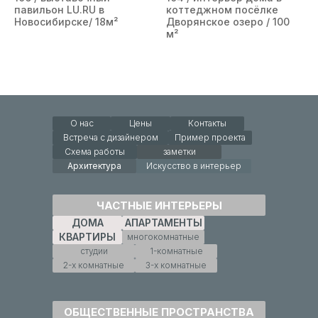
павильон LU.RU в
коттеджном посёлке
Новосибирске/ 18м²
Дворянское озеро / 100
м²
О нас
Цены
Контакты
Встреча с дизайнером
Пример проекта
Схема работы
заметки
Архитектура
Искусство в интерьер
ЧАСТНЫЕ ИНТЕРЬЕРЫ
ДОМА
АПАРТАМЕНТЫ
КВАРТИРЫ
многокомнатные
студии
1-комнатные
2-х комнатные
3-х комнатные
ОБЩЕСТВЕННЫЕ ПРОСТРАНСТВА