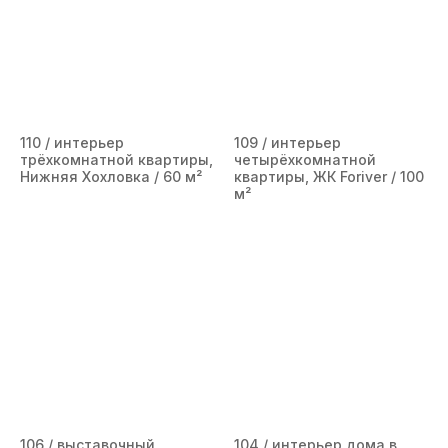
110 / интерьер
109 / интерьер
трёхкомнатной квартиры,
четырёхкомнатной
Нижняя Хохловка / 60 м²
квартиры, ЖК Foriver / 100
м²
106 / выставочный
104 / интерьер дома в